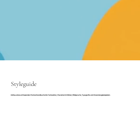
Styleguide
Aufbau eines umfassenden Markenhandbuchs inkl. Farbwelten, Charakterrichtlinien, Bildsprache, Typografie und Anwendungsbeispielen.