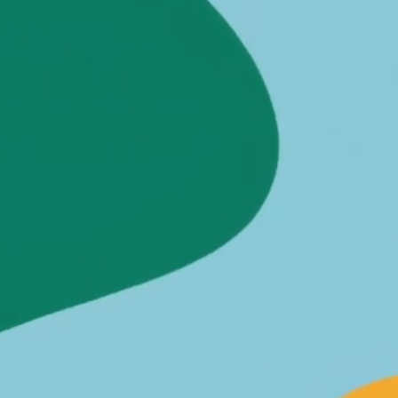
Pumuckl
Im Rahmen der 2023 veröffentlichten
Modernisierung der Kultfigur
„Pumuckl“ wurde in direkter
Zusammenarbeit mit den Urhebern
die kreative Neuausrichtung der Marke
entwickelt.
Dazu zählen sämtliche
Illustrationen für Merchandise, Marketing und Lizenzpartner.
Entwickelt wurde außerdem ein detaillierter
Styleguide
mit definierten Farbwelten, Charakter-Richtlinien, Bildsprache, Typografie und konkreten Anwendungsbeispielen.
Darüber hinaus entstanden das neue
Marken- und Schriftlogo
sowie das visuelle Brand Design für alle Medien.
Die Betreuung der Lizenznehmer – vom Designprozess
über die Qualitätskontrolle bis hin zu Freigaben und der Entwicklung exklusiver oder angepasster Artworks für Markenpartner sind
Inhalte der Tätigkeiten als
Creative Director
für die Marke seit der Neuauflage.
Ergänzend zur visuellen Markenentwicklung wurde
auch die Website gestaltet und die Social-Media-Präsenz der Marke gemeinsam im Team weiterentwickelt.