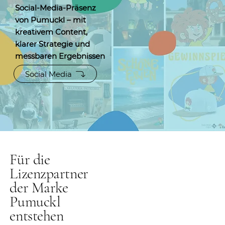
Social-Media-Präsenz
von Pumuckl – mit
kreativem Content,
klarer Strategie und
messbaren Ergebnissen
Social Media
Für die
Lizenzpartner
der Marke
Pumuckl
entstehen