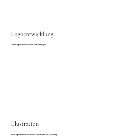
Logoentwicklung
Gestaltung des neuen Marken- und Schriftlogos.
Illustration
Erstellung sämtlicher Artworks für Merchandise und Marketing.